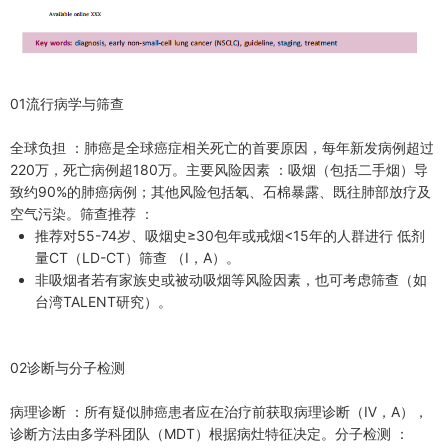
01流行病学与筛查
全球负担 ：肺癌是全球癌症相关死亡的首要原因，每年新发病例超过
220万，死亡病例超180万。主要风险因素 ：吸烟（包括二手烟）导
致约90%的肺癌病例；其他风险包括氡、石棉暴露、既往肺部放疗及
空气污染。筛查推荐 ：
推荐对55-74岁、吸烟史≥30包年或戒烟<15年的人群进行 低剂
量CT（LD-CT）筛查 （Ⅰ，A）。
非吸烟者若有家族史或被动吸烟等风险因素，也可考虑筛查（如
台湾TALENT研究）。
02诊断与分子检测
病理诊断 ：所有疑似肺癌患者应在治疗前获取病理诊断（Ⅳ，A），
诊断方法由多学科团队（MDT）根据病灶特征决定。分子检测 ：