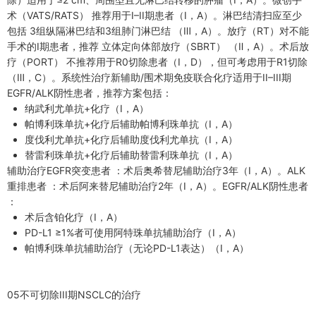
术（VATS/RATS） 推荐用于I–II期患者（Ⅰ，A）。淋巴结清扫应至少
包括 3组纵隔淋巴结和3组肺门淋巴结 （Ⅲ，A）。放疗（RT）对不能
手术的I期患者，推荐 立体定向体部放疗（SBRT） （Ⅱ，A）。术后放
疗（PORT） 不推荐用于R0切除患者（Ⅰ，D），但可考虑用于R1切除
（Ⅲ，C）。系统性治疗新辅助/围术期免疫联合化疗适用于II–III期
EGFR/ALK阴性患者，推荐方案包括：
纳武利尤单抗+化疗（Ⅰ，A）
帕博利珠单抗+化疗后辅助帕博利珠单抗（Ⅰ，A）
度伐利尤单抗+化疗后辅助度伐利尤单抗（Ⅰ，A）
替雷利珠单抗+化疗后辅助替雷利珠单抗（Ⅰ，A）
辅助治疗EGFR突变患者 ：术后奥希替尼辅助治疗3年（Ⅰ，A）。ALK
重排患者 ：术后阿来替尼辅助治疗2年（Ⅰ，A）。EGFR/ALK阴性患者
：
术后含铂化疗（Ⅰ，A）
PD-L1 ≥1%者可使用阿特珠单抗辅助治疗（Ⅰ，A）
帕博利珠单抗辅助治疗（无论PD-L1表达）（Ⅰ，A）
05不可切除III期NSCLC的治疗