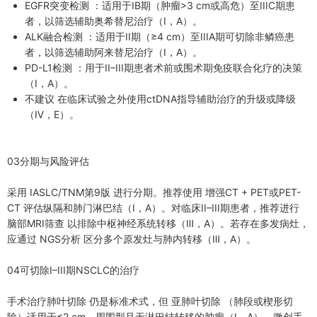
EGFR突变检测 ：适用于IB期（肿瘤>3 cm或高危）至IIIC期患
者，以筛选辅助奥希替尼治疗（Ⅰ，A）。
ALK融合检测 ：适用于II期（≥4 cm）至IIIA期可切除非鳞癌患
者，以筛选辅助阿来替尼治疗（Ⅰ，A）。
PD-L1检测 ：用于II–III期患者术前或围术期免疫联合化疗的决策
（Ⅰ，A）。
不建议 在临床试验之外使用ctDNA指导辅助治疗的升级或降级
（Ⅳ，E）。
03分期与风险评估
采用 IASLC/TNM第9版 进行分期。推荐使用 增强CT + PET或PET-
CT 评估纵隔和肺门淋巴结（Ⅰ，A）。对临床II–III期患者，推荐进行
脑部MRI筛查 以排除中枢神经系统转移（Ⅲ，A）。若存在多发病灶，
应通过 NGS分析 区分多个原发灶与肺内转移（Ⅲ，A）。
04可切除I–III期NSCLC的治疗
手术治疗肺叶切除 仍是标准术式，但 亚肺叶切除 （肺段或楔形切
除）适用于≤2 cm、周围型且无淋巴结转移的肿瘤（Ⅰ，A）。微创手