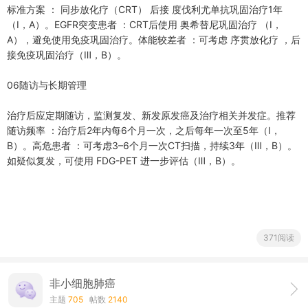
标准方案 ： 同步放化疗（CRT） 后接 度伐利尤单抗巩固治疗1年
（Ⅰ，A）。EGFR突变患者 ：CRT后使用 奥希替尼巩固治疗 （Ⅰ，
A），避免使用免疫巩固治疗。体能较差者 ：可考虑 序贯放化疗 ，后
接免疫巩固治疗（Ⅲ，B）。
06随访与长期管理
治疗后应定期随访，监测复发、新发原发癌及治疗相关并发症。推荐
随访频率 ：治疗后2年内每6个月一次，之后每年一次至5年（Ⅰ，
B）。高危患者 ：可考虑3–6个月一次CT扫描，持续3年（Ⅲ，B）。
如疑似复发，可使用 FDG-PET 进一步评估（Ⅲ，B）。
371阅读
非小细胞肺癌
主题
705
帖数
2140