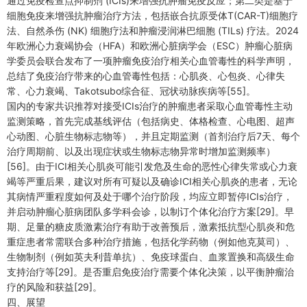
通过免疫检查点抑制剂 (ICIs)来增强抗肿瘤免疫反应；第二类是基于
细胞免疫来增强抗肿瘤治疗方法，包括嵌合抗原受体T(CAR-T)细胞疗
法、自然杀伤 (NK) 细胞疗法和肿瘤浸润淋巴细胞 (TILs) 疗法。2024
年欧洲心力衰竭协会（HFA）和欧洲心脏病学会（ESC）肿瘤心脏病
学委员会联合发布了一项肿瘤免疫治疗相关心血管毒性的科学声明，
总结了免疫治疗带来的心血管毒性包括：心肌炎、心包炎、心律失
常、心力衰竭、Takotsubo综合征、冠状动脉疾病等[55]。
国内的专家共识推荐对接受ICIs治疗的肿瘤患者采取心血管毒性主动
监测策略，首先完成基线评估（包括病史、体格检查、心电图、超声
心动图、心脏生物标志物等），并且定期监测（首剂治疗后7天、每个
治疗周期前、以及出现症状或生物标志物异常时增加监测频率）
[56]。由于ICI相关心肌炎可能引发危及生命的恶性心律失常或心力衰
竭等严重后果，建议对所有可疑以及确诊ICI相关心肌炎的患者，无论
其病情严重程度如何及处于哪个治疗阶段，均应立即暂停ICIs治疗，
并启动肿瘤心脏病团队多学科会诊，以制订个体化治疗方案[29]。早
期、足量的糖皮质激素治疗有助于改善预后，激素抵抗型心肌炎和危
重症患者常需联合多种治疗措施，包括化学药物（例如他克莫司）、
生物制剂（例如英夫利昔单抗）、免疫球蛋白、血浆置换和高级生命
支持治疗等[29]。是否重启免疫治疗需要个体化决策，以平衡肿瘤治
疗的风险和获益[29]。
四、展望