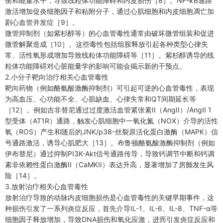
衡和能量水平，导致线粒体功能障碍和内皮损伤［8］。NF-κB通路
激活增加促炎细胞因子和粘附分子，通过心肌细胞和内皮细胞凋亡加
剧心血管并发症［9］。
微管抑制剂（如紫杉醇等）的心血管毒性通常由破坏微管组装和促进
微管解聚造成［10］。这些毒性包括组胺释放引起各种类型心律失
常、活性氧形成增加导致线粒体功能障碍等［11］。紫杉醇诱导的线
粒体功能障碍对心脏能量学的影响可能会揭示新的干预点。
2.小分子靶向治疗相关心血管毒性
靶向药物（例如酪氨酸激酶抑制剂）可引起可逆的心血管毒性，表现
为高血压、心功能不全、心肌缺血、心律失常和QT间期延长等
［12］。例如吉非替尼通过过度激活血管紧张素II（AngII）/AngII 1
型受体（AT1R）通路，触发心肌细胞中一氧化氮（NOX）介导的活性
氧（ROS）产生和随后的JNK/p38-丝裂原活化蛋白激酶（MAPK）信
号通路激活，诱导心肌肥大［13］。布鲁顿酪氨酸激酶抑制剂（例如
伊布替尼）通过抑制PI3K-Akt信号通路传导，导致钙调节中断和钙调
素非依赖性蛋白激酶II（CaMKII）表达升高，显著增加了房颤发生风
险［14］。
3.放射治疗相关心血管毒性
放射治疗导致的动脉内皮细胞损伤是心血管毒性的关键早期事件，这
种损伤引发了一系列炎症反应，首先介导IL-1、IL-6、IL-8、TNF-α等
细胞因子释放增加，导致DNA损伤和氧化应激，进而引发炎症反应和