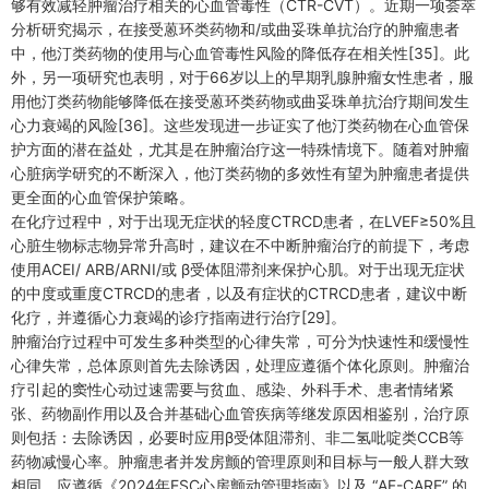
够有效减轻肿瘤治疗相关的心血管毒性（CTR-CVT）。近期一项荟萃
分析研究揭示，在接受蒽环类药物和/或曲妥珠单抗治疗的肿瘤患者
中，他汀类药物的使用与心血管毒性风险的降低存在相关性[35]。此
外，另一项研究也表明，对于66岁以上的早期乳腺肿瘤女性患者，服
用他汀类药物能够降低在接受蒽环类药物或曲妥珠单抗治疗期间发生
心力衰竭的风险[36]。这些发现进一步证实了他汀类药物在心血管保
护方面的潜在益处，尤其是在肿瘤治疗这一特殊情境下。随着对肿瘤
心脏病学研究的不断深入，他汀类药物的多效性有望为肿瘤患者提供
更全面的心血管保护策略。
在化疗过程中，对于出现无症状的轻度CTRCD患者，在LVEF≥50%且
心脏生物标志物异常升高时，建议在不中断肿瘤治疗的前提下，考虑
使用ACEI/ ARB/ARNI/或 β受体阻滞剂来保护心肌。对于出现无症状
的中度或重度CTRCD的患者，以及有症状的CTRCD患者，建议中断
化疗，并遵循心力衰竭的诊疗指南进行治疗[29]。
肿瘤治疗过程中可发生多种类型的心律失常，可分为快速性和缓慢性
心律失常，总体原则首先去除诱因，处理应遵循个体化原则。肿瘤治
疗引起的窦性心动过速需要与贫血、感染、外科手术、患者情绪紧
张、药物副作用以及合并基础心血管疾病等继发原因相鉴别，治疗原
则包括：去除诱因，必要时应用β受体阻滞剂、非二氢吡啶类CCB等
药物减慢心率。肿瘤患者并发房颤的管理原则和目标与一般人群大致
相同，应遵循《2024年ESC心房颤动管理指南》以及 “AF-CARE” 的