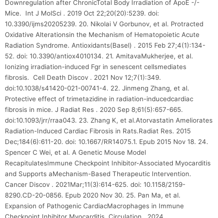
Downregulation after ChronicTotal Body Irradiation of ApoE -/-
Mice. Int J MolSci . 2019 Oct 22;20(20):5239. doi:
10.3390/ijms20205239. 20. Nikolai V Gorbunov, et al. Protracted
Oxidative Alterationsin the Mechanism of Hematopoietic Acute
Radiation Syndrome. Antioxidants(Basel) . 2015 Feb 27;4(1):134-
52. doi: 10.3390/antiox4010134. 21. AmitavaMukherjee, et al.
Ionizing irradiation-induced Fgr in senescent cellsmediates
fibrosis. Cell Death Discov . 2021 Nov 12;7(1):349.
doi:10.1038/s41420-021-00741-4. 22. Jinmeng Zhang, et al.
Protective effect of trimetazidine in radiation-inducedcardiac
fibrosis in mice. J Radiat Res . 2020 Sep 8;61(5):657-665.
doi:10.1093/jrr/rraa043. 23. Zhang K, et al.Atorvastatin Ameliorates
Radiation-Induced Cardiac Fibrosis in Rats.Radiat Res. 2015
Dec;184(6):611-20. doi: 10.1667/RR14075.1. Epub 2015 Nov 18. 24.
Spencer C Wei, et al. A Genetic Mouse Model
RecapitulatesImmune Checkpoint Inhibitor-Associated Myocarditis
and Supports aMechanism-Based Therapeutic Intervention.
Cancer Discov . 2021Mar;11(3):614-625. doi: 10.1158/2159-
8290.CD-20-0856. Epub 2020 Nov 30. 25. Pan Ma, et al.
Expansion of Pathogenic CardiacMacrophages in Immune
Checkpoint Inhibitor Myocarditis. Circulation . 2024