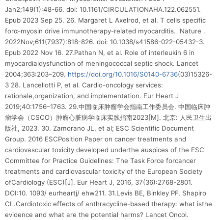
Jan2;149(1):48-66. doi: 10.1161/CIRCULATIONAHA.122.062551.
Epub 2023 Sep 25. 26. Margaret L Axelrod, et al. T cells specific
forα-myosin drive immunotherapy-related myocarditis. Nature .
2022Nov;611(7937):818-826. doi: 10.1038/s41586-022-05432-3.
Epub 2022 Nov 16. 27.Pathan N, et al. Role of interleukin 6 in
myocardialdysfunction of meningococcal septic shock. Lancet
2004;363:203–209.
https://doi.org/10.1016/S0140-6736
(03)15326-
3 28. Lancellotti P, et al. Cardio-oncology services:
rationale,organization, and implementation. Eur Heart J
2019;40:1756–1763. 29.中国临床肿瘤学会指南工作委员会. 中国临床肿
瘤学会（CSCO）肿瘤心脏病学临床实践指南2023[M]. 北京: 人民卫生出
版社, 2023. 30. Zamorano JL, et al; ESC Scientific Document
Group. 2016 ESCPosition Paper on cancer treatments and
cardiovascular toxicity developed underthe auspices of the ESC
Committee for Practice Guidelines: The Task Force forcancer
treatments and cardiovascular toxicity of the European Society
ofCardiology (ESC)[J]. Eur Heart J, 2016, 37(36):2768-2801.
DOI:10. 1093/ eurheartj/ ehw211. 31.Levis BE, Binkley PF, Shapiro
CL.Cardiotoxic effects of anthracycline-based therapy: what isthe
evidence and what are the potential harms? Lancet Oncol.