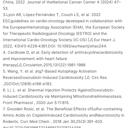
China, 2022 Journal of theNational Cancer Center 4 (2024) 47–
53.
3.Lyon AR, López‑Fernández T, Couch LS, et al. 2022
ESCguidelines on cardio‑oncology developed in collaboration with
the EuropeanHematology Association (EHA), the European Society
for Therapeutic Radiologyand Oncology (ESTRO) and the
International Cardio‑Oncology Society (IC‑OS) [J].Eur Heart J,
2022, 43(41):4229‑4361.DOI: 10.1093/eurheartj/ehac244.
4. Cardinale D, et al. Early detection of anthracyclinecardiotoxicity
and improvement with heart failure
therapy[J].Circulation,2015,131(22):1981-1988
5. Wang, Y. et al. atg7-Based Autophagy Activation
ReversesDoxorubicin-Induced Cardiotoxicity [J]. Circ Res
,2021Oct;129(8):e166-e182.
6. Li, L. et al. Shenmai Injection Protects AgainstDoxorubicin-
Induced Cardiotoxicity via Maintaining MitochondrialHomeostasis.
Front Pharmacol , 2020 Jun 5:11:815.
7. Gvozden Rosic. et al. The Beneficial Effects ofSulfur-containing
Amino Acids on Cisplatininduced Cardiotoxicity andNeurotoxicity in
Rodents. Curr Med Chem . 2018 Jan 30;25(3):391-403.
doi:10.2174/0929867324666170705114456.