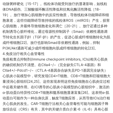
动脉粥样硬化［15-17］。线粒体功能受到放疗的显著影响，如线粒
体DNA损伤、三羧酸循环酶活性降低和抗氧化酶活性降低［18-
19］。放疗增加心肌细胞中的反应性物质，导致线粒体功能障碍和细
胞衰老，这些功能障碍导致持续的线粒体ROS（mtROS）产生，损害
心肌细胞，并最终导致细胞老化和凋亡［20-21］。放疗还通过多种
机制诱导心脏纤维化，通过母源性抑制因子（Smad）依赖性通路调
节转化生长因子β1（TGF-β1）的产生，促进心脏成纤维细胞转化为肌
成纤维细胞[22]。放疗也影响Smad非依赖性通路，例如，抑制
PI3K/Akt通路可减少成纤维细胞向肌成纤维细胞的转化[23]。
4.免疫治疗相关心血管毒性
免疫检查点抑制剂(Immune checkpoint inhibitors, ICIs)相关心肌炎
的确切机制仍不清楚。在Ctla4−/−（完全缺失CTLA-4基因）和
Ctla4+/−Pdcd1−/−（CTLA-4基因杂合缺失且PD-1基因完全缺失）
心肌炎小鼠模型中，研究发现CD4+T细胞、CD8+T细胞和巨噬细胞大
量浸润心脏组织[24,25]。这些发现表明这些免疫细胞在心肌炎症过程
中起着关键作用。在ICI诱导的心肌炎小鼠模型的心脏组织中，激活的
α-肌动蛋白特异性CD8+T细胞和髓系细胞显著富集[26]。这表明α-肌
动蛋白可能作为一种自身抗原，触发T细胞应答，从而导致ICIs治疗相
关心肌炎的发生。CAR-T细胞疗法相关心血管毒性可能与细胞因子释
放综合征（CRS）有关，其中的关键介质白介素-6（IL-6）具有心脏