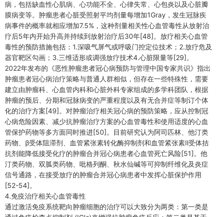
病，包括缺血性心肌病、心功能不全、心律失常、心包炎以及心脏瓣
膜病变等。肿瘤患者心脏受照射平均剂量每增加1Gray，发生冠脉疾
病事件的概率就相应增加7.5%，这种剂量相关性心血管毒性从放射治
疗后5年内开始升高并持续到放射治疗后30年[48]。放疗相关心血管
毒性的预防措施包括：1.深吸气屏气或呼吸门控定位技术；2.放疗危及
器官靶区勾画；3.三维适形或调强放疗技术4.心脏限量等[29]。
2022年发布的《恶性肿瘤患者冠心病预防与管理中国专家共识》指出
肿瘤患者冠心病治疗策略与普通人群相似，但存在一些特殊性，需要
建立由肿瘤科、心血管内科和心脏外科专家组成的多学科团队，根据
肿瘤的预后、分期和冠脉病变的严重程度以及有无合并症等制订个体
化的治疗方案[49]。对肿瘤治疗相关冠心病的预防策略，应从控制冠
心病危险因素、减少抗肿瘤治疗方案的心血管毒性和使用适度的心血
管保护药物等多方面同时推进[50]。目前研究认为阿司匹林、他汀类
药物、β受体阻滞剂、血管紧张素转化酶抑制剂和血管紧张素Ⅱ受体拮
抗剂能降低接受化疗的肿瘤合并冠心病患者心血管死亡风险[51]。他
汀类药物、双胍类药物、吡格列酮、秋水仙碱等可抑制纤维化及炎症
信号通路，在接受放疗的肿瘤合并冠心病患者中发挥心脏保护作用
[52-54]。
4.免疫治疗相关心血管毒性
通过激活免疫系统靶向肿瘤细胞的治疗可以大致分为两类：第一类是