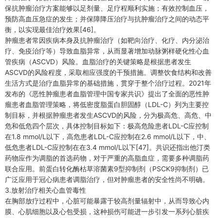
保抗肿瘤治疗方案能够以足剂量、足疗程顺利实施；有效控制血压，
预防高血压急症的发生；并保障降压治疗与抗肿瘤治疗之间的动态平
衡，以实现最佳治疗效果[46]。
肿瘤患者常因疾病本身及抗肿瘤治疗（如靶向治疗、化疗、内分泌治
疗、免疫治疗等）导致血脂异常，从而显著增加动脉粥样硬化性心血
管疾病（ASCVD）风险。血脂治疗的关键策略是根据患者发生
ASCVD的风险程度，采取相应强度的干预措施。调整饮食结构和改善
生活方式是治疗血脂异常的基础措施，贯穿于整个治疗过程。2021年
发布的《恶性肿瘤患者血脂管理中国专家共识》提出了全面的恶性肿
瘤患者血脂管理策略，将低密度脂蛋白胆固醇（LDL-C）列为主要控
制目标，并根据肿瘤患者发生ASCVD的风险，分为极高危、高危、中
危和低危四个层次，具体控制目标如下：极高危险患者LDL-C应控制
在1.8 mmol/L以下，高危患者LDL-C应控制在2.6 mmol/L以下，中、
低危患者LDL-C应控制在在3.4 mmol/L以下[47]。共识还指出他汀类
药物应作为调脂的首选药物，对于严重的高脂血症，需要多种调脂药
联合应用。前蛋白转化酶枯草溶菌素9型抑制剂（PSCK9抑制剂）已
广泛应用于冠心病患者调脂治疗，但对肿瘤患者的安全性尚不明确。
3.放射治疗相关心血管毒性
在胸部放疗过程中，心脏可能暴露于较高剂量辐射中，从而导致心内
膜、心肌细胞以及心包受损，这种损伤可能进一步引发一系列心脏疾