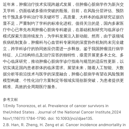
近年来，肿瘤治疗技术实现跨越式发展，但肿瘤心脏病学作为新兴交
叉学科，仍面临诸多亟待突破的瓶颈。目前，在风险分层评估、预防
性干预及多学科治疗等关键环节，高质量、大样本的临床研究证据仍
显不足，严重制约了学科的标准化进程。值得关注的是，国内多家医
疗中心已率先布局肿瘤心脏病专科建设，在基础机制研究与临床诊疗
模式探索方面持续发力，为学科发展注入新动能。然而，由于该领域
疾病机制复杂，肿瘤科与心血管科专家间的深度协作机制尚未完全建
立，跨学科诊疗的协同效应仍需进一步释放。鉴于我国肿瘤流行病学
特征、人口结构特点及治疗应答的独特性，亟需开展更多本土化、多
中心临床研究，推动肿瘤心脏病学诊疗指南与规范的适应性更新，以
切实满足国内患者群体的临床需求。展望未来，随着人工智能、大数
据分析等前沿技术与医学的深度融合，肿瘤心脏病学有望在风险预测
模型构建、个性化治疗方案制定等领域实现创新突破，为患者提供更
精准、高效的全周期医疗服务。
参考文献
1.Emily Tonorezos, et al. Prevalence of cancer survivors in
theUnited States . Journal of the National Cancer Institute,2024
Nov1;116(11):1784-1790. doi: 10.1093/jnci/djae135.
2.B. Han, R. Zheng, H. Zeng et al. Cancer incidence andmortality in