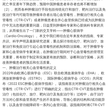
死亡率呈逐年下降趋势，预期中国肿瘤患者幸存者也将不断增加
［2］。然而各种肿瘤治疗手段包括传统化疗和放疗、靶向治疗以及免
疫治疗等均可能导致肿瘤幸存者出现心血管毒性，肿瘤治疗相关心血
管毒性（CTR‑CVT）或者肿瘤患者合并心血管疾病已经成为抗肿瘤治
疗中无法忽视的重要问题，日益受到肿瘤科专家和心脏病科专家的关
注，从而催生出了一门新的交叉学科——肿瘤心脏病学
（Cardio‑Oncology）。本文中我们将结合近年来发布的指南、专家
共识、科学声明及最新研究进展，重点探讨传统化疗、靶向治疗、放
射治疗和免疫治疗引起心血管毒性的机制和防治策略。对于肿瘤学专
家和心血管病学专家来说，在肿瘤治疗期间对于心血管毒性的管理至
关重要，将有助于制定和实施更有效的预防、诊断和治疗策略，从而
改善肿瘤患者的预后和生活质量。
一、肿瘤治疗相关心血管毒性的定义
2022年由欧洲心脏病学会（ESC）联合欧洲血液病学会（EHA）、欧
洲放射肿瘤学会（ESTRO）、国际肿瘤心脏病学会（ICOS）共同发
布《2022 ESC肿瘤心脏病学指南》。该指南首次对肿瘤治疗相关心血
管毒性（CTR-CVT）进行了明确的定义，指出CTR-CVT是指在肿瘤
治疗（包括化疗、放疗、靶向治疗及免疫治疗等）过程中，由于治疗
方法对心脏和血管系统产生的不良影响，导致心脏的结构和/或功能异
常，以及血管功能障碍等一系列心血管问题。该指南同时将CTR‑CVT