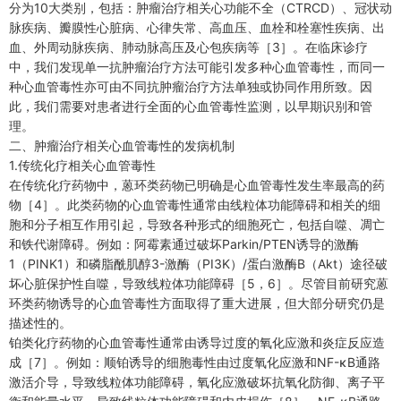
分为10大类别，包括：肿瘤治疗相关心功能不全（CTRCD）、冠状动
脉疾病、瓣膜性心脏病、心律失常、高血压、血栓和栓塞性疾病、出
血、外周动脉疾病、肺动脉高压及心包疾病等［3］。在临床诊疗
中，我们发现单一抗肿瘤治疗方法可能引发多种心血管毒性，而同一
种心血管毒性亦可由不同抗肿瘤治疗方法单独或协同作用所致。因
此，我们需要对患者进行全面的心血管毒性监测，以早期识别和管
理。
二、肿瘤治疗相关心血管毒性的发病机制
1.传统化疗相关心血管毒性
在传统化疗药物中，蒽环类药物已明确是心血管毒性发生率最高的药
物［4］。此类药物的心血管毒性通常由线粒体功能障碍和相关的细
胞和分子相互作用引起，导致各种形式的细胞死亡，包括自噬、凋亡
和铁代谢障碍。例如：阿霉素通过破坏Parkin/PTEN诱导的激酶
1（PINK1）和磷脂酰肌醇3-激酶（PI3K）/蛋白激酶B（Akt）途径破
坏心脏保护性自噬，导致线粒体功能障碍［5，6］。尽管目前研究蒽
环类药物诱导的心血管毒性方面取得了重大进展，但大部分研究仍是
描述性的。
铂类化疗药物的心血管毒性通常由诱导过度的氧化应激和炎症反应造
成［7］。例如：顺铂诱导的细胞毒性由过度氧化应激和NF-κB通路
激活介导，导致线粒体功能障碍，氧化应激破坏抗氧化防御、离子平