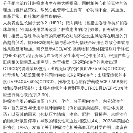
分子靶向治疗让肿瘤患者生存率大幅提高，同时相关心血管毒性的管
理压力也日益突出。常见心血管毒性主要有：心功能不全、高血压、
血脂异常、血栓和栓塞性疾病等。
人类表皮生长因子受体2（HER2）靶向药物（包括曲妥珠单抗和帕妥
珠单抗）的临床使用显著改善了肿瘤患者的治疗效果。但有研究表
明，接受曲妥珠单抗治疗的患者其心功能不全发生风险存在明显的升
高趋势[42]。抗HER2靶向药物与蒽环类药物联合应用会导致心血管毒
性风险显著增加。研究显示ACEI/ARB 类药物和β受体阻滞剂对于降低
抗HER2靶向治疗所致心血管毒性发生率有一定作用[43]。根据肿瘤心
脏病相关指南及立场声明，对于接受HER2靶向治疗的患者出现
CTRCD的管理策略包括：出现无症状的轻度(LVEF≥50%)CTRCD时，
推荐增加心脏监测频率的同时继续HER2 靶向治疗；出现无症状的中
度(LVEF40%~49%)CTRCD，推荐使用心脏保护药物ACEI/ ARB类药
物和β受体阻滞剂；出现有症状的中度到重度CTRCD且LVEF<50%时
应进行抗心衰治疗[3,30]。
肿瘤治疗引起的高血压（包括：化疗、分子靶向治疗、内分泌治疗
等）首先需要与使用非抗肿瘤药物（例如皮质类固醇、非甾体抗炎
药）以及其他因素（包括压力情绪、疼痛、肥胖、肾损害、未经治疗
的睡眠呼吸暂停等）导致的继发性高血压相鉴别[44]。2023年美国心
脏协会（AHA）发布了关于肿瘤治疗相关高血压的科学声明，建议在