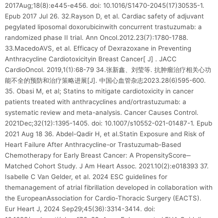
2017Aug;18(8):e445-e456. doi: 10.1016/S1470-2045(17)30535-1.
Epub 2017 Jul 26. 32.Rayson D, et al. Cardiac safety of adjuvant
pegylated liposomal doxorubicinwith concurrent trastuzumab: a
randomized phase II trial. Ann Oncol.2012.23(7):1780-1788.
33.MacedoAVS, et al. Efficacy of Dexrazoxane in Preventing
Anthracycline Cardiotoxicityin Breast Cancer[ J] . JACC
CardioOncol. 2019,1(1):68-79 34.张新鑫、刘莹等. 抗肿瘤治疗相关心功
能不全的预防和治疗策略进展[J]. 中国心血管杂志2023.28(6)595-600.
35. Obasi M, et al; Statins to mitigate cardiotoxicity in cancer
patients treated with anthracyclines and/ortrastuzumab: a
systematic review and meta-analysis. Cancer Causes Control.
2021Dec;32(12):1395-1405. doi: 10.1007/s10552-021-01487-1. Epub
2021 Aug 18 36. Abdel-Qadir H, et al.Statin Exposure and Risk of
Heart Failure After Anthracycline-or Trastuzumab-Based
Chemotherapy for Early Breast Cancer: A PropensityScore‒
Matched Cohort Study. J Am Heart Assoc. 2021.10(2):e018393 37.
Isabelle C Van Gelder, et al. 2024 ESC guidelines for
themanagement of atrial fibrillation developed in collaboration with
the EuropeanAssociation for Cardio-Thoracic Surgery (EACTS).
Eur Heart J, 2024 Sep29;45(36):3314-3414. doi: