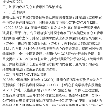
抑制效应[27]。
三、肿瘤治疗相关心血管毒性的防治策略
（一）总体原则
肿瘤心脏病学专家的首要目标是让肿瘤患者在整个肿瘤治疗过程中安
全地接受最佳肿瘤治疗，同时最大限度地减少CTR-CVT发生[28]。
《2022 ESC肿瘤心脏病学指南》首次提出肿瘤心脏病一级预防概念，
强调“防”重于“治”。每位新确诊的肿瘤患者在开始实施已知有心血管毒
性的肿瘤治疗之前，肿瘤心脏病学团队应识别和治疗心血管风险因素
（CVRF）和已存在心血管疾病（CVD），并制定适当的预防和监测
计划，以早期识别和合适地管理潜在的心血管并发症。指南同时强调
动态监测、全生命周期管理，运用HFA-ICOS评分进行危险分层，并
首次提出CTR-CVT为动态变量，其绝对风险取决于基线心血管毒性风
险，并随着暴露于心血管毒性治疗的时间而变化，且风险长期存在，
须重视肿瘤治疗结束后长期随访管理。
（二）常规CTR-CVT防治策略
2023年中国临床肿瘤学会（CSCO）肿瘤心脏病学专家委员会发布了
更新版的《中国临床肿瘤学会（CSCO）肿瘤心脏病学临床实践指南
2023》[29]。该指南新增了CTR-CVT危险分层、个体化主动监测、
全生命周期管理以及具体的个体化监测流程。指南特别强调，CTR-
CVT风险在患者接受肿瘤治疗期间是一个动态变化的变量，而预防的
最佳时机是在肿瘤治疗开始之前。建议对所有接受具有潜在CTR-CVT