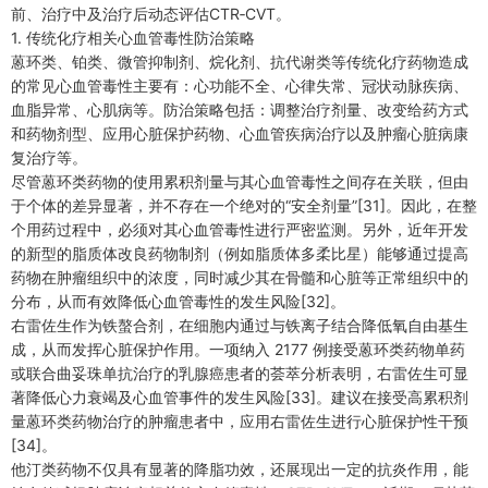
前、治疗中及治疗后动态评估CTR‑CVT。
1. 传统化疗相关心血管毒性防治策略
蒽环类、铂类、微管抑制剂、烷化剂、抗代谢类等传统化疗药物造成
的常见心血管毒性主要有：心功能不全、心律失常、冠状动脉疾病、
血脂异常、心肌病等。防治策略包括：调整治疗剂量、改变给药方式
和药物剂型、应用心脏保护药物、心血管疾病治疗以及肿瘤心脏病康
复治疗等。
尽管蒽环类药物的使用累积剂量与其心血管毒性之间存在关联，但由
于个体的差异显著，并不存在一个绝对的“安全剂量”[31]。因此，在整
个用药过程中，必须对其心血管毒性进行严密监测。另外，近年开发
的新型的脂质体改良药物制剂（例如脂质体多柔比星）能够通过提高
药物在肿瘤组织中的浓度，同时减少其在骨髓和心脏等正常组织中的
分布，从而有效降低心血管毒性的发生风险[32]。
右雷佐生作为铁螯合剂，在细胞内通过与铁离子结合降低氧自由基生
成，从而发挥心脏保护作用。一项纳入 2177 例接受蒽环类药物单药
或联合曲妥珠单抗治疗的乳腺癌患者的荟萃分析表明，右雷佐生可显
著降低心力衰竭及心血管事件的发生风险[33]。建议在接受高累积剂
量蒽环类药物治疗的肿瘤患者中，应用右雷佐生进行心脏保护性干预
[34]。
他汀类药物不仅具有显著的降脂功效，还展现出一定的抗炎作用，能