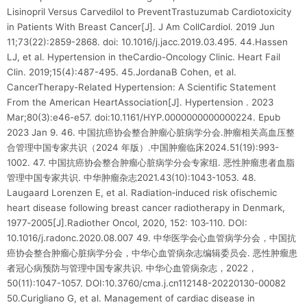
Lisinopril Versus Carvedilol to PreventTrastuzumab Cardiotoxicity
in Patients With Breast Cancer[J]. J Am CollCardiol. 2019 Jun
11;73(22):2859-2868. doi: 10.1016/j.jacc.2019.03.495. 44.Hassen
LJ, et al. Hypertension in theCardio-Oncology Clinic. Heart Fail
Clin. 2019;15(4):487-495. 45.JordanaB Cohen, et al.
CancerTherapy-Related Hypertension: A Scientific Statement
From the American HeartAssociation[J]. Hypertension . 2023
Mar;80(3):e46-e57. doi:10.1161/HYP.0000000000000224. Epub
2023 Jan 9. 46. 中国抗癌协会整合肿瘤心脏病学分会.肿瘤相关高血压整
合管理中国专家共识（2024 年版）.中国肿瘤临床2024.51(19):993-
1002. 47. 中国抗癌协会整合肿瘤心脏病学分会专家组. 恶性肿瘤患者血脂
管理中国专家共识. 中华肿瘤杂志2021.43(10):1043-1053. 48.
Laugaard Lorenzen E, et al. Radiation‑induced risk ofischemic
heart disease following breast cancer radiotherapy in Denmark,
1977‑2005[J].Radiother Oncol, 2020, 152: 103‑110. DOI:
10.1016/j.radonc.2020.08.007 49. 中华医学会心血管病学分会，中国抗
癌协会整合肿瘤心脏病学分会，中华心血管病杂志编辑委员会. 恶性肿瘤患
者冠心病预防与管理中国专家共识. 中华心血管病杂志，2022，
50(11):1047-1057. DOI:10.3760/cma.j.cn112148-20220130-00082
50.Curigliano G, et al. Management of cardiac disease in