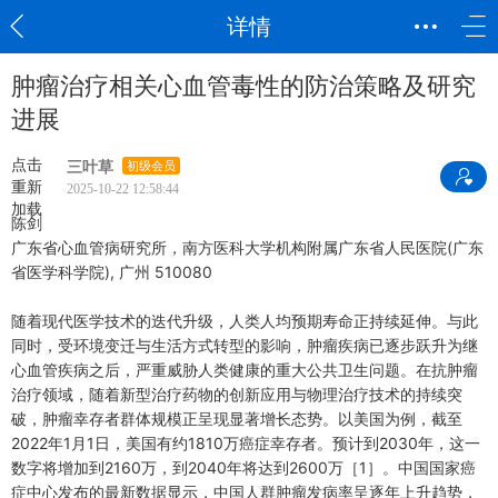
详情
肿瘤治疗相关心血管毒性的防治策略及研究
进展
点击
三叶草
初级会员
重新
2025-10-22 12:58:44
加载
陈剑
广东省心血管病研究所，南方医科大学机构附属广东省人民医院(广东
省医学科学院), 广州 510080
随着现代医学技术的迭代升级，人类人均预期寿命正持续延伸。与此
同时，受环境变迁与生活方式转型的影响，肿瘤疾病已逐步跃升为继
心血管疾病之后，严重威胁人类健康的重大公共卫生问题。在抗肿瘤
治疗领域，随着新型治疗药物的创新应用与物理治疗技术的持续突
破，肿瘤幸存者群体规模正呈现显著增长态势。以美国为例，截至
2022年1月1日，美国有约1810万癌症幸存者。预计到2030年，这一
数字将增加到2160万，到2040年将达到2600万［1］。中国国家癌
症中心发布的最新数据显示，中国人群肿瘤发病率呈逐年上升趋势，