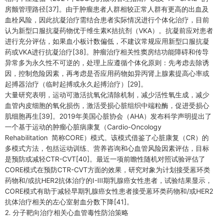
房颤管理路径[37]。由于肿瘤患者人群相较正常人群有更高的出血及
血栓风险，因此抗凝治疗需结合患者实际情况进行个体化治疗，目前
认为新型口服抗凝药物优于维生素K拮抗剂（VKA）。抗凝前应对患者
进行充分评估，如果血小板计数偏低，不建议常规应用新型口服抗凝
药或VKA进行抗凝治疗[38]。肿瘤治疗相关性窦房结功能障碍和传导
异常多为永久性不可逆的，处理上应遵循个体化原则：先考虑去除诱
因，控制危险因素，再考虑是否应用药物如异丙肾上腺素提高心率或
起搏器治疗（临时起搏或永久起搏治疗）[29]。
大量研究表明，运动可激活抗氧化清除机制，减少活性氧生成，减少
血管内皮细胞的氧化损伤，激活受损心脏组织中端粒酶，促进受损心
肌细胞再生[39]。2019年美国心脏协会（AHA）发布科学声明提出了
一个基于运动的肿瘤心脏病康复（Cardio-Oncology
Rehabilitation 简称CORE）模式。该模式借鉴了心脏康复（CR）的
多模式方法，包括运动训练、营养咨询和心血管风险因素评估，目标
是预防或减轻CTR-CVT[40]。最近一项前瞻性随机对照试验评估了
CORE模式在预防CTR-CVT方面的效果，研究对象为计划接受蒽环类
药物和/或抗HER2抗体治疗的I-III期乳腺癌女性患者，试验结果显示，
CORE模式有助于减轻早期乳腺癌女性患者接受蒽环类药物和/或HER2
抗体治疗相关的左心室射血分数下降[41]。
2. 分子靶向治疗相关心血管毒性防治策略