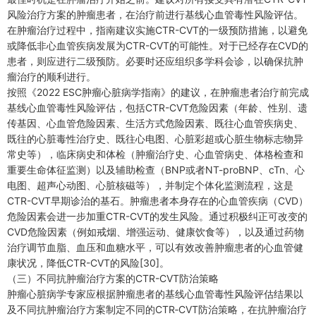
风险治疗方案的肿瘤患者，在治疗前进行基线心血管毒性风险评估。
在肿瘤治疗过程中，指南建议实施CTR-CVT的一级预防措施，以避免
或降低非心血管疾病发展为CTR-CVT的可能性。对于已经存在CVD的
患者，则应进行二级预防。必要时还应组织多学科会诊，以确保抗肿
瘤治疗的顺利进行。
按照《2022 ESC肿瘤心脏病学指南》的建议，在肿瘤患者治疗前完成
基线心血管毒性风险评估，包括CTR-CVT危险因素（年龄、性别、遗
传基因、心血管危险因素、生活方式危险因素、既往心血管疾病史、
既往的心脏毒性治疗史、既往心电图、心脏彩超或心脏生物标志物异
常史等），临床病史和体检（肿瘤治疗史、心血管病史、体格检查和
重要生命体征监测）以及辅助检查（BNP或者NT-proBNP、cTn、心
电图、超声心动图、心脏核磁等），并制定个体化监测流程，这是
CTR-CVT早期诊治的基石。肿瘤患者本身存在的心血管疾病（CVD）
危险因素会进一步加重CTR-CVT的发生风险。通过积极纠正可改变的
CVD危险因素（例如戒烟、增强运动、健康饮食等），以及通过药物
治疗调节血脂、血压和血糖水平，可以有效改善肿瘤患者的心血管健
康状况，降低CTR-CVT的风险[30]。
（三）不同抗肿瘤治疗方案的CTR-CVT防治策略
肿瘤心脏病学专家应根据肿瘤患者的基线心血管毒性风险评估结果以
及不同抗肿瘤治疗方案制定不同的CTR‑CVT防治策略，在抗肿瘤治疗