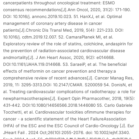
cancerpatients throughout oncological treatment: ESMO
consensus recommendations[J].Ann Oncol, 2020, 31(2): 171‑190.
DOI: 10.1016/j. annonc.2019.10.023. 51. HanXJ, et al. Optimal
management of coronary artery disease in cancer
patients[J].Chronic Dis Transl Med, 2019, 5(4): 221‑233. DOI:
10.1016/j. cdtm.2019.12.007. 52. CamaraPlanek MI, et al.
Exploratory review of the role of statins, colchicine, andaspirin for
the prevention of radiation‑associated cardiovascular disease
andmortality[J]. J Am Heart Assoc, 2020, 9(2): e014668.
DOI:10.1161/JAHA.119.014668. 53. SaraeiP, et al. The beneficial
effects of metformin on cancer prevention and therapy:a
comprehensive review of recent advances[J]. Cancer Manag Res,
2019, 11: 3295‑3313.DOI: 10.2147/CMAR. S200059 54. DonisN, et
al. Treating cardiovascular complications of radiotherapy: a role for
newpharmacotherapies[J]. Expert Opin Pharmacother, 2018, 19(5):
431‑442. DOI:10.1080/14656566.2018.1446080 55. Carlo Gabriele
Tocchetti, et al. Cardiovascular toxicities ofimmune therapies for
cancer - a scientific statement of the Heart FailureAssociation
(HFA) of the ESC and the ESC Council of Cardio-Oncology [J]. Eur
JHeart Fail . 2024 Oct;26(10):2055-2076. doi: 10.1002/ejhf.3340.