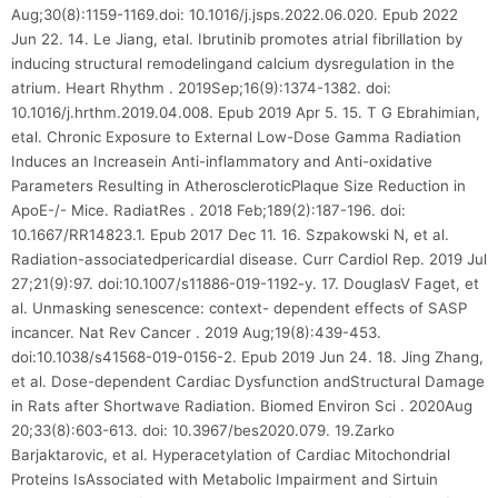
Aug;30(8):1159-1169.doi: 10.1016/j.jsps.2022.06.020. Epub 2022
Jun 22. 14. Le Jiang, etal. Ibrutinib promotes atrial fibrillation by
inducing structural remodelingand calcium dysregulation in the
atrium. Heart Rhythm . 2019Sep;16(9):1374-1382. doi:
10.1016/j.hrthm.2019.04.008. Epub 2019 Apr 5. 15. T G Ebrahimian,
etal. Chronic Exposure to External Low-Dose Gamma Radiation
Induces an Increasein Anti-inflammatory and Anti-oxidative
Parameters Resulting in AtheroscleroticPlaque Size Reduction in
ApoE-/- Mice. RadiatRes . 2018 Feb;189(2):187-196. doi:
10.1667/RR14823.1. Epub 2017 Dec 11. 16. Szpakowski N, et al.
Radiation-associatedpericardial disease. Curr Cardiol Rep. 2019 Jul
27;21(9):97. doi:10.1007/s11886-019-1192-y. 17. DouglasV Faget, et
al. Unmasking senescence: context- dependent effects of SASP
incancer. Nat Rev Cancer . 2019 Aug;19(8):439-453.
doi:10.1038/s41568-019-0156-2. Epub 2019 Jun 24. 18. Jing Zhang,
et al. Dose-dependent Cardiac Dysfunction andStructural Damage
in Rats after Shortwave Radiation. Biomed Environ Sci . 2020Aug
20;33(8):603-613. doi: 10.3967/bes2020.079. 19.Zarko
Barjaktarovic, et al. Hyperacetylation of Cardiac Mitochondrial
Proteins IsAssociated with Metabolic Impairment and Sirtuin