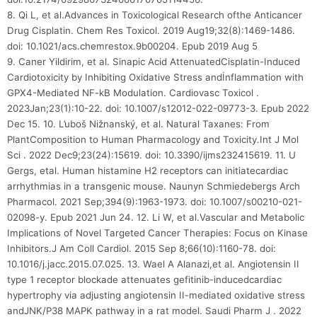
8. Qi L, et al.Advances in Toxicological Research ofthe Anticancer
Drug Cisplatin. Chem Res Toxicol. 2019 Aug19;32(8):1469-1486.
doi: 10.1021/acs.chemrestox.9b00204. Epub 2019 Aug 5
9. Caner Yildirim, et al. Sinapic Acid AttenuatedCisplatin-Induced
Cardiotoxicity by Inhibiting Oxidative Stress andİnflammation with
GPX4-Mediated NF-kB Modulation. Cardiovasc Toxicol .
2023Jan;23(1):10-22. doi: 10.1007/s12012-022-09773-3. Epub 2022
Dec 15. 10. L’uboš Nižnanský, et al. Natural Taxanes: From
PlantComposition to Human Pharmacology and Toxicity.Int J Mol
Sci . 2022 Dec9;23(24):15619. doi: 10.3390/ijms232415619. 11. U
Gergs, etal. Human histamine H2 receptors can initiatecardiac
arrhythmias in a transgenic mouse. Naunyn Schmiedebergs Arch
Pharmacol. 2021 Sep;394(9):1963-1973. doi: 10.1007/s00210-021-
02098-y. Epub 2021 Jun 24. 12. Li W, et al.Vascular and Metabolic
Implications of Novel Targeted Cancer Therapies: Focus on Kinase
Inhibitors.J Am Coll Cardiol. 2015 Sep 8;66(10):1160-78. doi:
10.1016/j.jacc.2015.07.025. 13. Wael A Alanazi,et al. Angiotensin II
type 1 receptor blockade attenuates gefitinib-inducedcardiac
hypertrophy via adjusting angiotensin II-mediated oxidative stress
andJNK/P38 MAPK pathway in a rat model. Saudi Pharm J . 2022