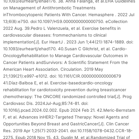
10.1093/eurheartj/ehae176. 38. Anna Falanga, et al.EHA Guidelines
on Management of Antithrombotic Treatments
inThrombocytopenic Patients With Cancer. Hemasphere . 2022 Jul
13;6(8):e750. doi:10.1097/HS9.0000000000000750. eCollection
2022 Aug. 39.Pedro L Valenzuela, et al. Exercise benefits in
cardiovascular diseases: frommechanisms to clinical
implementation[J]. Eur HeartJ . 2023 Jun 1;44(21):1874-1889. doi:
10.1093/eurheartj/ehad170. 40.Susan C Gilchrist, et al. Cardio-
OncologyRehabilitation to Manage Cardiovascular Outcomes in
Cancer Patients andSurvivors: A Scientific Statement From the
American Heart Association. Circulation. 2019 May
21;139(21):e997-e1012. doi: 10.1161/CIR.0000000000000679
41.Díaz-Balboa E, et al. Exercise-basedcardio-oncology
rehabilitation for cardiotoxicity prevention during breastcancer
chemotherapy: The ONCORE randomized controlled trial[J]. Prog
Cardiovasc Dis. 2024Jul-Aug;85:74-81. doi:
10.1016/j.pcad.2024.02.002. Epub 2024 Feb 21. 42.Meric-Bernstam
F, et al. Advances inHER2-Targeted Therapy: Novel Agents and
Opportunities Beyond Breast and GastricCancer[J]. Clin Cancer
Res. 2019 Apr 1;25(7):2033-2041. doi:10.1158/1078-0432.CCR-18-
2275. Epub 2018 Nov 15. 43. Guglin M, et al.Randomized Trial of