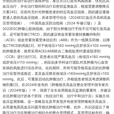
开始抗癌治疗前进行基线评估，重点关注心血管风险因素，优化抗高
血压治疗，并在治疗期间和治疗后密切监测血压，根据需要调整降压
方案[45]。目前尚无针对肿瘤患者的特定高血压指南，因此建议遵循
普通人群的高血压指南，具体管理可结合《2024ESC血压升高和高血
压管理指南》、《中国高血压防治指南（2024 年修订版）》及
2022ESC肿瘤心脏病指南。由于部分肿瘤治疗手段不仅可能引发高血
压，还可能导致CTRCD，因此建议将血管紧张素转换酶抑制剂
（ACEI）或血管紧张素受体拮抗剂（ARB）作为一线降压药物，以降
低CTRCD的风险[3]。对于收缩压≥160 mmHg且舒张压≥100 mmHg
的肿瘤患者，推荐采用ACEI/ARB联合二氢吡啶类钙通道阻滞剂
（CCB）进行治疗[3]。若患者出现严重高血压（收缩压≥180 mmHg
或舒张压≥110 mmHg），则应由多学科诊疗团队对其肿瘤与心血管
疾病的风险进行综合评估。在此期间，所有可能导致高血压的抗肿瘤
治疗应暂停或推迟，直至血压降至收缩压<160mmHg且舒张压<100
mmHg。此后，可重新启动抗肿瘤治疗，并根据患者情况考虑调整药
物剂量[3]。在2024年发布的《肿瘤相关高血压整合管理中国专家共
识（2024年版）》中，强调了全生命周期血压监测的重要性，并建议
在抗肿瘤治疗的各个阶段（包括治疗前、治疗中和治疗后）实施主动
血压监测策略。这一策略旨在及早发现并有效管理肿瘤相关高血压，
从而避免因高血压问题导致抗肿瘤治疗中断。此外，共识还提出了将
降压治疗与抗肿瘤治疗相结合的整合管理模式，其管理目标包括：确