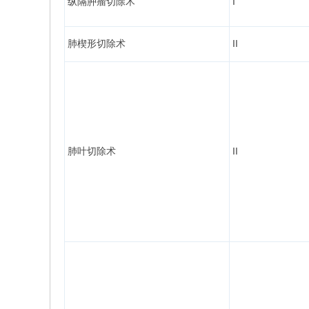
纵隔肿瘤切除术
I
肺楔形切除术
II
肺叶切除术
II