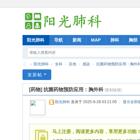
阳光肺科
导航
新闻
MAP
肺科
胸部
»
阳光肺科
›
全科
›
其他
›
感染
›
抗菌药物预防应用：胸外
阳
发新帖
光
[药物]
抗菌药物预防应用：胸外科
[复制链接]
肺
科
阳光肺科
发表于 2025-9-28 03:21:05
|
显示全部
马上注册，阅读更多内容，享用更多功能