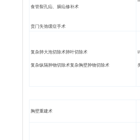
I
食管裂孔疝、膈疝修补术
贲门失弛缓症手术
复杂肺大泡切除术肺叶切除术
I/
复杂纵隔肿物切除术复杂胸壁肿物切除术
胸壁重建术