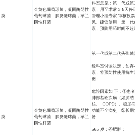
科室意见：第一代或第
金黄色葡萄球菌，凝固酶阴性
素，用至术后 3-5天
I 类
葡萄球菌，肺炎链球菌，革兰
管理小组专家 审核投票
阴性杆菌
见。建议使用：第一代
素，预防用药时间不超过
第一代或第二代头孢菌
经科室讨论决定，如存
素，将预防性使用抗生
孢：
危险因素如 下：①患
肺部基础疾病（如肺结
核、 COPD）、糖尿
金黄色葡萄球菌，凝固酶阴性
功能不全病史；②长期
I 类
葡萄球菌，肺炎链球菌，革兰
龄
阴性杆菌
≥65 岁；④肥胖；