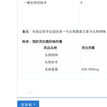
一侧全肺切除术
II
备注
：有循证医学证据的第一代头孢菌素主要为头孢唑啉
附表：预防用抗菌药物剂量
药品名称
用法用量
头孢唑林
头孢呋辛
克林霉素
600-900mg
回复
发新帖