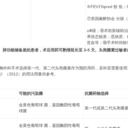
⑤FEV1%pred 较 
⑦美国麻醉协会 分级（A
≥Ⅲ级；⑧术前新辅助
养状态较差：恶病质、
贫血等；⑩手术时间较
D、肺功能储备差的患者，
术后用药可酌情延长至
3-5 天。头孢菌素过敏
建议胸外科手术选择第一代、第二代头孢菌素作为预防用药，若科室需要使
》（2012）的用法用量供参考。
可能的污染菌
抗菌药物选择
金黄色葡萄球 菌，凝固酶阴性葡萄
第一代或第二代头孢菌
球菌
金黄色葡萄球 菌，凝固酶阴性葡萄