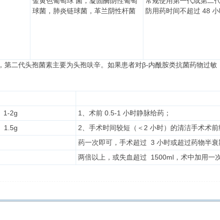
金黄色葡萄球 菌，凝固酶阴性葡萄
常规使用第一代或第二
球菌，肺炎链球菌，革兰阴性杆菌
防用药时间不超过 48 
，第二代头孢菌素主要为头孢呋辛。如果患者对β-内酰胺类抗菌药物过敏
1-2g
1、术前 0.5-1 小时静脉给药；
1.5g
2、手术时间较短（＜2 小时）的清洁手术术前
药一次即可，手术超过 3 小时或超过药物半衰
两倍以上，或失血超过 1500ml，术中加用一