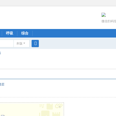
微信扫码
呼吸
综合
本版
搜
科
索
楼层
×
！