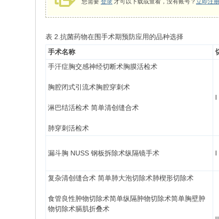
您需要
登录
才可以下载或查看，没有账号？
立即注
表 2.抗菌药物在围手术期预防应用的品种选择
手术名称
手汗症胸交感神经切断术胸膜活检术
胸腔闭式引流术胸腔穿刺术
I
淋巴结活检术 简单清创缝合术
肺穿刺活检术
漏斗胸 NUSS 钢板拆除术纵隔镜手术
I
复杂清创缝合术 简单肺大泡切除术肺楔形切除术
食管良性肿物切除术简单纵隔肿物切除术简单胸壁肿
物切除术膈肌折叠术