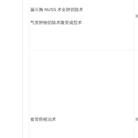
漏斗胸 NUSS 术全肺切除术
I
气管肿物切除术隆突成型术
食管癌根治术
I