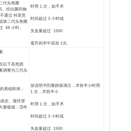
二代头孢菌
时用 1 次，如手术
停药。经抗菌药物
不通过 科室意
时间超过 3 小时或
或第二代头孢菌
 48 小时。
失血量超过 1500
毫升则术中追加 1次。
素
在以下高危因
素调整为三代头
按说明书剂量静脉滴注，术前半小时用
者的基础疾病：
1 次，术前半小
病病史、慢性肾
时用 1 次，如手术
大量吸烟；③年
时间超过 3 小时或
失血量超过 1500