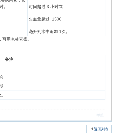
代头孢菌素，预
小时。
时间超过 3 小时或
失血量超过 1500
毫升则术中追加 1次。
，可用克林素霉。
备注
给
期
次。
举报
返回列表