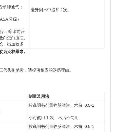
低；⑥单肺通气；
毫升则术中追加 1次。
SA 分级）
治疗；⑨术前营
低白蛋白血症、
长，出血较多
者改为克林霉素。
用三代头孢菌素，请提供相应的选药理由。
剂量及用法
按说明书剂量静脉滴注，术前 0.5-1
素
小时使用 1 次，术后不使用
按说明书剂量静脉滴注，术前 0.5-1