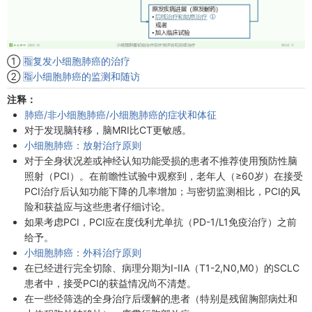
①
🈯复发小细胞肺癌的治疗
②
🈯小细胞肺癌的监测和随访
注释：
肺癌/非小细胞肺癌/小细胞肺癌的症状和体征
对于发现脑转移，脑MRI比CT更敏感。
小细胞肺癌：放射治疗原则
对于全身状况差或神经认知功能受损的患者不推荐使用预防性脑
照射（PCI）。在前瞻性试验中观察到，老年人（≥60岁）在接受
PCI治疗后认知功能下降的几率增加；与密切监测相比，PCI的风
险和获益应与这些患者仔细讨论。
如果考虑PCI，PCI应在度伐利尤单抗（PD-1/L1免疫治疗）之前
给予。
小细胞肺癌：外科治疗原则
在已经进行完全切除、病理分期为I-IIA（T1-2,N0,M0）的SCLC
患者中，接受PCI的获益情况尚不清楚。
在一些经筛选的全身治疗后缓解的患者（特别是残留胸部病灶和