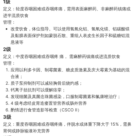
1级
定义：轻度吞咽困难或吞咽疼痛，需用表面麻醉药、非麻醉药镇痛或
进半流质饮食
管理：
改变饮食，体位指导。可以使用氢氧化铝、氢氧化镁、铝碳酸镁
及黏膜表面保护剂如蒙脱石散、重组人表皮生长因子和硫糖铝混
悬液等
2级
定义：中度吞咽困难或吞咽疼 痛， 需麻醉药镇痛或进流质饮食
管理：
应用以利多卡因、制霉菌素、糖皮质激素及庆大霉素为基础的混
合液；
质子泵抑制剂可以减轻胸骨后烧灼感；
钙离子拮抗剂可以缓解痉挛；
发现细菌及真菌念珠菌感染，口服制霉菌素和氟康唑治疗；
4 级考虑经皮胃造瘘置管营养或肠外营养
酌情进行食管造影等检查（CSCO II）
3级
定义：重度吞咽困难或吞咽疼痛，伴脱水或体重下降大于 15%，需鼻
胃饲或静脉输液补充营养