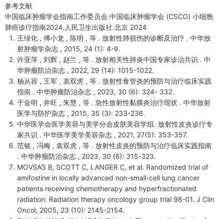
参考文献
中国临床肿瘤学会指南工作委员会.中国临床肿瘤学会 (CSCO) 小细胞
肺癌诊疗指南2024.人民卫生出版社.北京 2024
王绿化 , 傅小龙 , 陈明 , 等 . 放射性肺损伤的诊断及治疗 . 中华放
射肿瘤学杂志 , 2015, 24 (1): 4-9.
许亚萍 , 刘辉 , 赵兰 , 等 . 放射相关性肺炎中国专家诊治共识 . 中
华肿瘤防治杂志 , 2022, 29 (14): 1015-1022.
杨从容 , 王军 , 袁双虎 , 等 . 放射性食管炎的预防与治疗临床实践
指南 . 中华肿瘤防治杂志 , 2023, 30 (6): 324- 332.
于金明 , 井旺 , 朱慧 , 等 . 急性放射性黏膜炎治疗现状 . 中华放射
医学与防护杂志 , 2015, 35 (3): 233-236.
中华医学会医学美容与美学分会皮肤美容学组. 放射性皮炎诊疗专
家共识 . 中华医学美学美容杂志 , 2021, 27(5): 353-357.
范铭 , 冯梅 , 袁双虎 , 等 . 放射性皮炎的预防与治疗临床实践指南
. 中华肿瘤防治杂志 , 2023, 30 (6): 315-323.
MOVSAS B, SCOTT C, LANGER C, et al. Randomized trial of
amifostine in locally advanced non-small-cell lung cancer
patients receiving chemotherapy and hyperfractionated
radiation: Radiation therapy oncology group trial 98-01. J Clin
Oncol, 2005, 23 (10): 2145-2154.