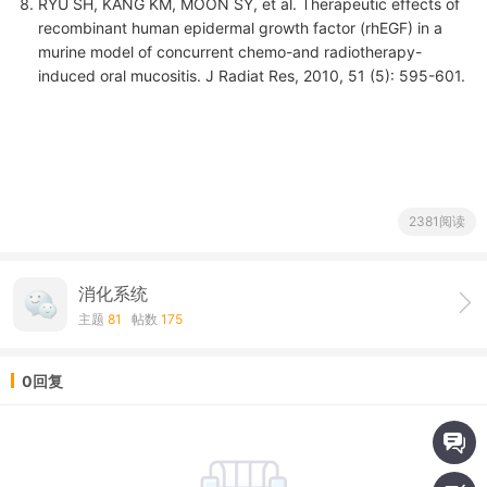
RYU SH, KANG KM, MOON SY, et al. Therapeutic effects of
recombinant human epidermal growth factor (rhEGF) in a
murine model of concurrent chemo-and radiotherapy-
induced oral mucositis. J Radiat Res, 2010, 51 (5): 595-601.
2381阅读
消化系统
主题
81
帖数
175
0回复