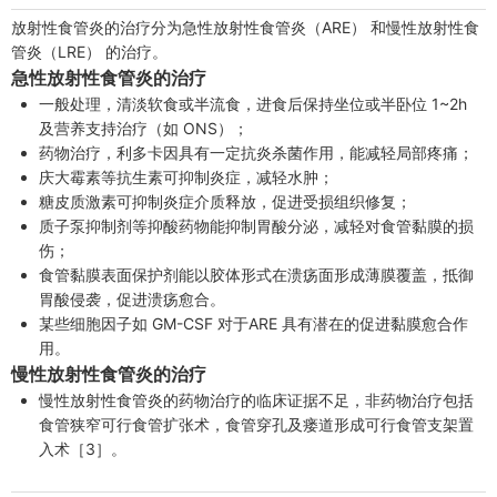
放射性食管炎的治疗分为急性放射性食管炎（ARE） 和慢性放射性食
管炎（LRE） 的治疗。
急性放射性食管炎的治疗
一般处理，清淡软食或半流食，进食后保持坐位或半卧位 1~2h
及营养支持治疗（如 ONS）；
药物治疗，利多卡因具有一定抗炎杀菌作用，能减轻局部疼痛；
庆大霉素等抗生素可抑制炎症，减轻水肿；
糖皮质激素可抑制炎症介质释放，促进受损组织修复；
质子泵抑制剂等抑酸药物能抑制胃酸分泌，减轻对食管黏膜的损
伤；
食管黏膜表面保护剂能以胶体形式在溃疡面形成薄膜覆盖，抵御
胃酸侵袭，促进溃疡愈合。
某些细胞因子如 GM-CSF 对于ARE 具有潜在的促进黏膜愈合作
用。
慢性放射性食管炎的治疗
慢性放射性食管炎的药物治疗的临床证据不足，非药物治疗包括
食管狭窄可行食管扩张术，食管穿孔及瘘道形成可行食管支架置
入术［3］。