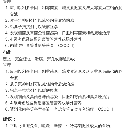
管理：
应用以利多卡因、制霉菌素、糖皮质激素及庆大霉素为基础的混
合液；
质子泵抑制剂可以减轻胸骨后烧灼感；
钙离子拮抗剂可以缓解痉挛；
发现细菌及真菌念珠菌感染，口服制霉菌素和氟康唑治疗；
4 级考虑经皮胃造瘘置管营养或肠外营养
酌情进行食管造影等检查（CSCO II）
4级
定义：完全梗阻，溃疡、穿孔或瘘道形成
管理：
应用以利多卡因、制霉菌素、糖皮质激素及庆大霉素为基础的混
合液；
质子泵抑制剂可以减轻胸骨后烧灼感；
钙离子拮抗剂可以缓解痉挛；
发现细菌及真菌念珠菌感染，口服制霉菌素和氟康唑治疗；
4 级考虑经皮胃造瘘置管营养或肠外营养
请消化内科等科室会诊，考虑食管支架介入治疗（CSCO II）
建议：
平时尽量避免食用粗糙，辛辣，生冷等刺激性较大的食物。