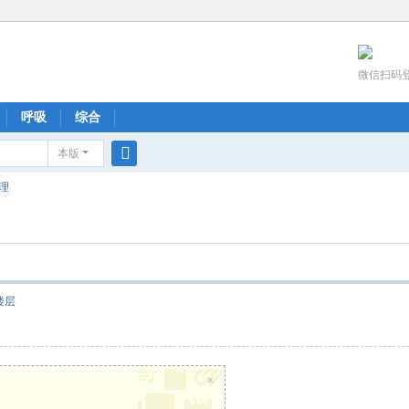
微信扫码
呼吸
综合
本版
搜
理
索
楼层
×
！