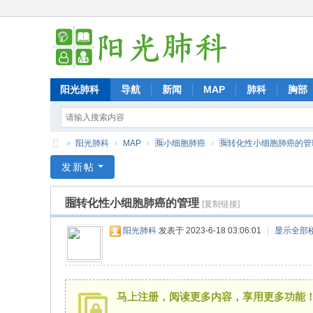
阳光肺科
导航
新闻
MAP
肺科
胸部
»
阳光肺科
›
MAP
›
🈯小细胞肺癌
›
🈯转化性小细胞肺癌的管
阳
发新帖
光
🈯转化性小细胞肺癌的管理
肺
[复制链接]
科
阳光肺科
发表于 2023-6-18 03:06:01
|
显示全部
马上注册，阅读更多内容，享用更多功能