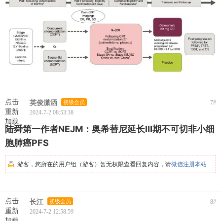
点击
英俊潇洒
初级会员
7
#
重新
2024-7-2 08:53:38
加载
陆舜第一作者NEJM：奥希替尼延长Ⅲ期不可切非小细
胞肺癌PFS
游客，您所在的用户组（游客）暂无权限查看回复内容，请
微信注册本站
点击
长江
初级会员
8
#
重新
2024-7-2 12:58:59
加载