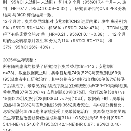
到（95%CI 未达到~ 未达到） 和14.9 个月（95%CI 7.4 个月~ 未 达
到；HR=0.17，95%CI 0.09~0.32）。 研究者评估的CNS PFS 分析
结果 与BICR 评估结果一致。
12 个月时，奥希替尼组相对 安慰剂组CNS 进展的累计发生 率分别为
9%（95%CI 5%~14%） 和36%（95%CI 24%~47%）， TTDM 也获
得了有临床意义的改 善（HR=0.21，95%CI 0.11~0.38）， 12 个月
时的远处转移累计发生率 分别为11%（95%CI 6%~17%） 和
37%（95%CI 26%~48%）。
2025年生存调整：
所有随机患者均接受了研究治疗(奥希替尼组n=143；安慰剂组
n=73)。截至数据截止时，奥希替尼组74例(52%)与安慰剂组69例
(95%)患者中止研究治疗，其中分别有54例(73%)和60例(87%)接受
了后续治疗。最常见的后续治疗类型(任何线数)为EGFR-TKI类药物[奥
希替尼组37例(50%) vs 安慰剂组60例(87%)]、化疗[28例(38%) vs
15例(22%)]及放疗[28例(38%) vs 7例(10%)]。数据截止时，奥希替
尼组40例(28%)与安慰剂组26例(36%)患者死亡。与中期分析相比，
尽管安慰剂组78%患者后续接受了奥希替尼治疗，奥希替尼组仍呈现
总生存获益改善趋势(数据成熟度31%)：OS分别为58.8个月(95%CI
54.1-NE) vs 54.0个月(95%CI 42.1-NE)(HR 0.67；95%CI 0.40-
1.14)。