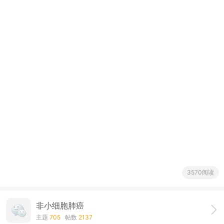
3570阅读
非小细胞肺癌
主题
705
帖数
2137