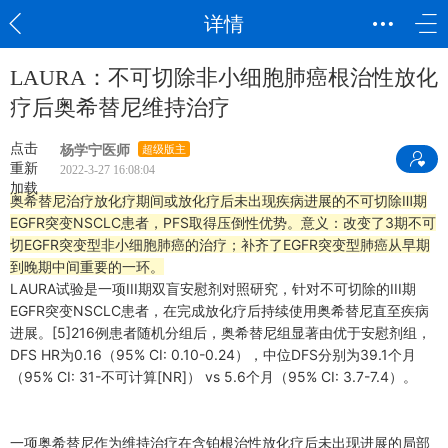
详情
LAURA：不可切除非小细胞肺癌根治性放化
疗后奥希替尼维持治疗
点击
杨学宁医师
超级版主
重新
2022-3-27 16:08:04
加载
奥希替尼治疗放化疗期间或放化疗后未出现疾病进展的不可切除Ⅲ期
EGFR突变NSCLC患者，PFS取得压倒性优势。意义：改变了3期不可
切EGFR突变型非小细胞肺癌的治疗；补齐了EGFR突变型肺癌从早期
到晚期中间重要的一环。
LAURA试验是一项III期双盲安慰剂对照研究，针对不可切除的III期
EGFR突变NSCLC患者，在完成放化疗后持续使用奥希替尼直至疾病
进展。[5]216例患者随机分组后，奥希替尼组显著由优于安慰剂组，
DFS HR为0.16（95% CI: 0.10-0.24），中位DFS分别为39.1个月
（95% CI: 31-不可计算[NR]） vs 5.6个月（95% CI: 3.7-7.4）。
一项奥希替尼作为维持治疗在含铂根治性放化疗后未出现进展的局部