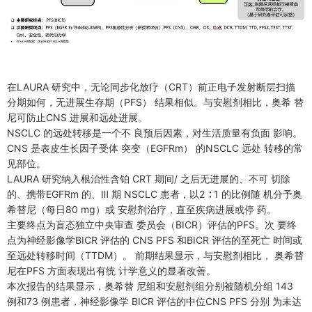
在LAURA 研究中，无论同步化放疗（CRT）前正电子发射断层扫描
分期如何，无进展生存期（PFS） 结果相似。与安慰剂相比，奥希 替
尼可防止CNS 进展和远处进展。
NSCLC 的远处转移是一个不 良预后因素，对生活质量有负面 影响。
CNS 是表皮生长因子受体 突变（EGFRm） 的NSCLC 远处 转移的常
见部位。
LAURA 研究纳入根治性含铂 CRT 期间/ 之后无进展的、不可 切除
的、携带EGFRm 的、Ⅲ 期 NSCLC 患者，以2 ∶ 1 的比例随 机分予奥
希替尼（每日80 mg）或 安慰剂治疗，直至疾病进展或停 药。
主要终点为盲态独立中央审查 委员会（BICR）评估的PFS。次 要终
点为神经影像学BICR 评估的 CNS PFS 和BICR 评估的至死亡 时间或
至远处转移时间（TTDM）。 前期结果显示，与安慰剂相比， 奥希替
尼在PFS 方面表现出有统 计学意义的显著改善。
本次报告的结果显示，奥希替 尼组和安慰剂组分别被随机分组 143
例和73 例患者，神经影像学 BICR 评估的中位CNS PFS 分别 为未达