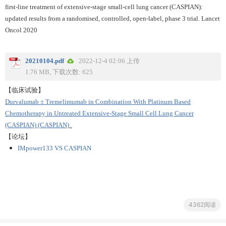
first-line treatment of extensive-stage small-cell lung cancer (CASPIAN):
updated results from a randomised, controlled, open-label, phase 3 trial. Lancet
Oncol 2020
20210104.pdf
2022-12-4 02:06 上传
1.76 MB, 下载次数: 625
【临床试验】
Durvalumab ± Tremelimumab in Combination With Platinum Based
Chemotherapy in Untreated Extensive-Stage Small Cell Lung Cancer
(CASPIAN) (CASPIAN)
【论坛】
IMpower133 VS CASPIAN
4362阅读