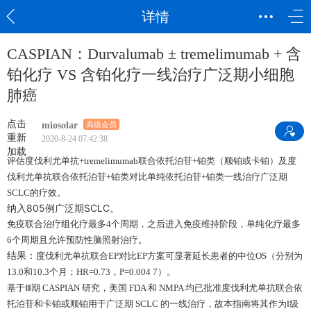
详情
CASPIAN：Durvalumab ± tremelimumab + 含
铂化疗 VS 含铂化疗一线治疗广泛期小细胞
肺癌
点击
miosolar
高级会员
重新
2020-8-24 07:42:38
加载
评估度伐利尤单抗+tremelimumab联合依托泊苷+铂类（顺铂或卡铂）及度
伐利尤单抗联合依托泊苷+铂类对比单纯依托泊苷+铂类一线治疗广泛期
SCLC的疗效。
纳入805例广泛期SCLC。
免疫联合治疗组化疗最多4个周期，之后进入免疫维持阶段，单纯化疗最多
6个周期且允许预防性脑照射治疗。
结果：
度伐利尤单抗联合EP对比EP方案可显著延长患者的中位OS（分别为
13.0和10.3个月；HR=0.73，P=0.004 7）。
基于Ⅲ期 CASPIAN 研究，美国 FDA 和 NMPA 均已批准度伐利尤单抗联合依
托泊苷和卡铂或顺铂用于广泛期 SCLC 的一线治疗，故本指南将其作为Ⅰ级