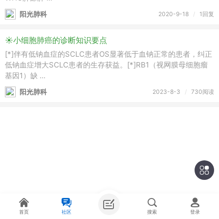
阳光肺科
2020-9-18
/
1回复
☀️小细胞肺癌的诊断知识要点
[*]伴有低钠血症的SCLC患者OS显著低于血钠正常的患者，纠正
低钠血症增大SCLC患者的生存获益。[*]RB1（视网膜母细胞瘤
基因1）缺 ...
阳光肺科
2023-8-3
/
730阅读
首页
社区
搜索
登录