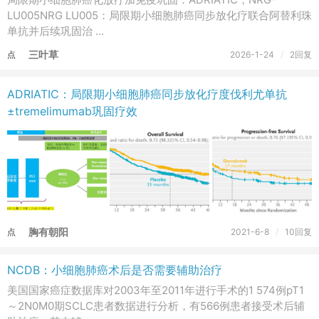
载
LU005NRG LU005：局限期小细胞肺癌同步放化疗联合阿替利珠
单抗并后续巩固治 ...
三叶草
点
2026-1-24
/
2回复
击
重
ADRIATIC：局限期小细胞肺癌同步放化疗度伐利尤单抗
新
±tremelimumab巩固疗效
加
载
胸有朝阳
点
2021-6-8
/
10回复
击
重
NCDB：小细胞肺癌术后是否需要辅助治疗
新
美国国家癌症数据库对2003年至2011年进行手术的1 574例pT1
加
～2N0M0期SCLC患者数据进行分析，有566例患者接受术后辅
载