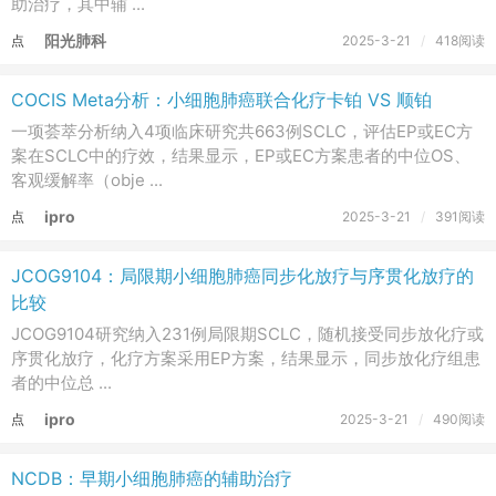
助治疗，其中辅 ...
阳光肺科
点
2025-3-21
/
418阅读
击
重
COCIS Meta分析：小细胞肺癌联合化疗卡铂 VS 顺铂
新
一项荟萃分析纳入4项临床研究共663例SCLC，评估EP或EC方
加
案在SCLC中的疗效，结果显示，EP或EC方案患者的中位OS、
载
客观缓解率（obje ...
ipro
点
2025-3-21
/
391阅读
击
重
JCOG9104：局限期小细胞肺癌同步化放疗与序贯化放疗的
新
比较
加
JCOG9104研究纳入231例局限期SCLC，随机接受同步放化疗或
载
序贯化放疗，化疗方案采用EP方案，结果显示，同步放化疗组患
者的中位总 ...
ipro
点
2025-3-21
/
490阅读
击
重
NCDB：早期小细胞肺癌的辅助治疗
新